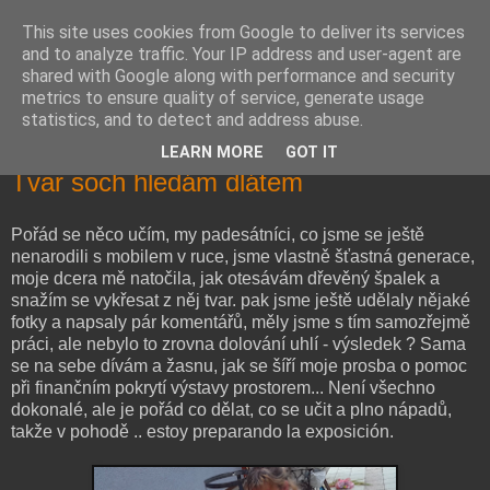
This site uses cookies from Google to deliver its services
Co říkám já
and to analyze traffic. Your IP address and user-agent are
shared with Google along with performance and security
metrics to ensure quality of service, generate usage
Všechno, co říkám, je zkrátka o životě. A proč ne?
statistics, and to detect and address abuse.
LEARN MORE
GOT IT
úterý 25. srpna 2015
Tvar soch hledám dlátem
Pořád se něco učím, my padesátníci, co jsme se ještě
nenarodili s mobilem v ruce, jsme vlastně šťastná generace,
moje dcera mě natočila, jak otesávám dřevěný špalek a
snažím se vykřesat z něj tvar. pak jsme ještě udělaly nějaké
fotky a napsaly pár komentářů, měly jsme s tím samozřejmě
práci, ale nebylo to zrovna dolování uhlí - výsledek ? Sama
se na sebe dívám a žasnu, jak se šíří moje prosba o pomoc
při finančním pokrytí výstavy prostorem... Není všechno
dokonalé, ale je pořád co dělat, co se učit a plno nápadů,
takže v pohodě .. estoy preparando la exposición.